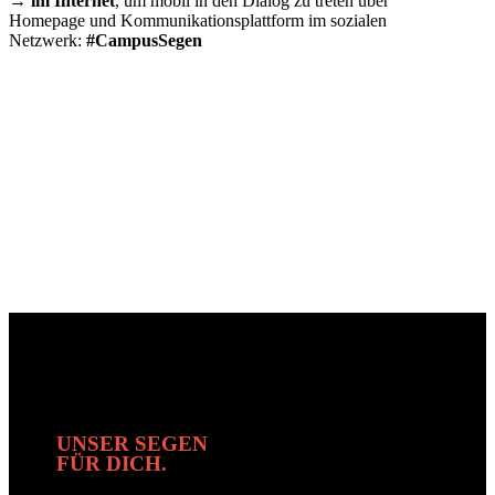
→ im Internet
, um mobil in den Dialog zu treten über
Homepage und Kommunikationsplattform im sozialen
Netzwerk:
#CampusSegen
UNSER SEGEN
FÜR DICH.