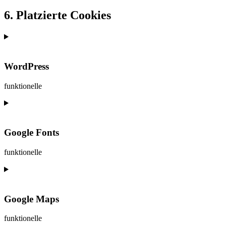
6. Platzierte Cookies
WordPress
funktionelle
Consent
to
service
wordpress
Google Fonts
funktionelle
Consent
to
service
google-
Google Maps
fonts
funktionelle