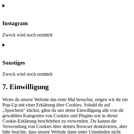
Consent
to
service
google-
Instagram
maps
Zweck wird noch ermittelt
Consent
to
service
instagram
Sonstiges
Zweck wird noch ermittelt
Consent
7. Einwilligung
to
service
Wenn du unsere Website das erste Mal besuchst, zeigen wir dir ein
sonstiges
Pop-Up mit einer Erklärung über Cookies. Sobald du auf
„Speichern“ klickst, gibst du uns deine Einwilligung alle von dir
gewählten Kategorien von Cookies und Plugins wie in dieser
Cookie-Erklärung beschrieben zu verwenden. Du kannst die
Verwendung von Cookies über deinen Browser deaktivieren, aber
bitte beachte, dass unsere Website dann unter Umständen nicht