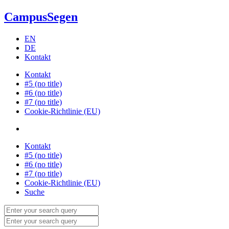
CampusSegen
EN
DE
Kontakt
Kontakt
#5 (no title)
#6 (no title)
#7 (no title)
Cookie-Richtlinie (EU)
Kontakt
#5 (no title)
#6 (no title)
#7 (no title)
Cookie-Richtlinie (EU)
Suche
Search
for:
Search
for: